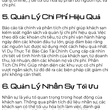
đại lý, online,...) để tối ưu hóa sự phân bổ nguồn lực và
chi phí.
5. Quản Lý Chi Phí Hiệu Quả
Báo cáo tài chính và phân tích chi phí giúp khách sạn
kiểm soát ngân sách và quản lý chi phí hiệu quả. Việc
theo dõi các khoản chi tiêu, từ chi phí vận hành hàng
ngày đến các khoản đầu tư lớn, giúp đảm bảo rằng
các nguồn lực được sử dụng một cách hiệu quả nhất.
Ví Dụ Thực Tế: Báo Cáo Tài Chính: Cung cấp cái nhìn
chi tiết về tình hình tài chính của khách sạn, từ doanh
thu, lợi nhuận, đến các khoản nợ và chi phí. Phân
Tích Chi Phí: Giúp nhận diện các khu vực có chi phí
vượt ngân sách, từ đó đề ra các biện pháp cắt giảm chi
phí không cần thiết.
6. Quản Lý Nhân Sự Tối Ưu
Nhân sự là yếu tố quan trọng trong hoạt động của
khách sạn. Thông qua phân tích dữ liệu nhân sự, các
khách sạn có thể tối ưu hóa lịch làm việc, đánh giá