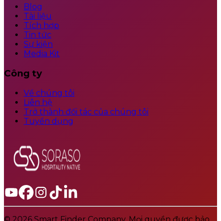
Blog
Tài liệu
Tích hợp
Tin tức
Sự kiện
Media Kit
Công ty
Về chúng tôi
Liên hệ
Trở thành đối tác của chúng tôi
Tuyển dụng
© 2026 Smart Finder Company. Mọi quyền được bảo