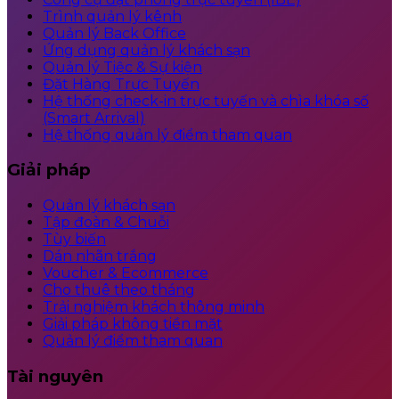
Trình quản lý kênh
Quản lý Back Office
Ứng dụng quản lý khách sạn
Quản lý Tiệc & Sự kiện
Đặt Hàng Trực Tuyến
Hệ thống check-in trực tuyến và chìa khóa số
(Smart Arrival)
Hệ thống quản lý điểm tham quan
Giải pháp
Quản lý khách sạn
Tập đoàn & Chuỗi
Tùy biến
Dán nhãn trắng
Voucher & Ecommerce
Cho thuê theo tháng
Trải nghiệm khách thông minh
Giải pháp không tiền mặt
Quản lý điểm tham quan
Tài nguyên