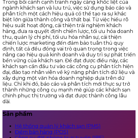
Trong bối cảnh cạnh tranh ngày càng khốc liệt của
ngành khách sạn và lưu trú, việc sử dụng báo cáo và
phân tích một cách hiệu quả có thể tạo ra sự khác
biệt lớn giữa thành công và thất bại. Từ việc hiểu rõ
hiệu suất hoạt động, cải thiện trải nghiệm khách
hàng, đưa ra quyết định chiến lược, tối ưu hóa doanh
thu, quản lý chi phí, tối ưu hóa nhân sự, cải thiện
chiến lược marketing đến đảm bảo tuân thủ quy
định, tất cả đều đóng vai trò quan trọng trong việc
nâng cao hiệu quả kinh doanh và duy trì sự phát triển
bền vững của khách sạn. Để đạt được điều này, các
khách sạn cần đầu tư vào các công cụ phân tích hiện
đại, đào tạo nhân viên về kỹ năng phân tích dữ liệu và
xây dựng một văn hóa doanh nghiệp dựa trên dữ
liệu. Chỉ khi đó, báo cáo và phân tích mới thực sự trở
thành những công cụ mạnh mẽ giúp các khách sạn
chinh phục thị trường và đạt được thành công lâu
dài.
Sản phẩm
Hệ thống quản lý khách sạn (PMS)
Điểm bán hàng (POS)
Công cụ đặt phòng trực tuyến (IBE)