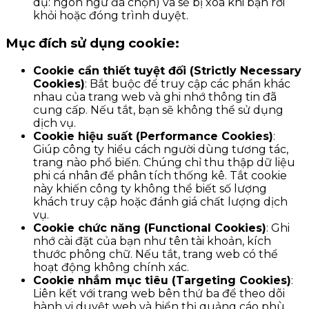
dụ: ngôn ngữ đã chọn) và sẽ bị xóa khi bạn rời
khỏi hoặc đóng trình duyệt.
Mục đích sử dụng cookie:
Cookie cần thiết tuyệt đối (Strictly Necessary
Cookies)
: Bắt buộc để truy cập các phần khác
nhau của trang web và ghi nhớ thông tin đã
cung cấp. Nếu tắt, bạn sẽ không thể sử dụng
dịch vụ.
Cookie hiệu suất (Performance Cookies)
:
Giúp công ty hiểu cách người dùng tương tác,
trang nào phổ biến. Chúng chỉ thu thập dữ liệu
phi cá nhân để phân tích thống kê. Tắt cookie
này khiến công ty không thể biết số lượng
khách truy cập hoặc đánh giá chất lượng dịch
vụ.
Cookie chức năng (Functional Cookies)
: Ghi
nhớ cài đặt của bạn như tên tài khoản, kích
thước phông chữ. Nếu tắt, trang web có thể
hoạt động không chính xác.
Cookie nhắm mục tiêu (Targeting Cookies)
:
Liên kết với trang web bên thứ ba để theo dõi
hành vi duyệt web và hiển thị quảng cáo phù