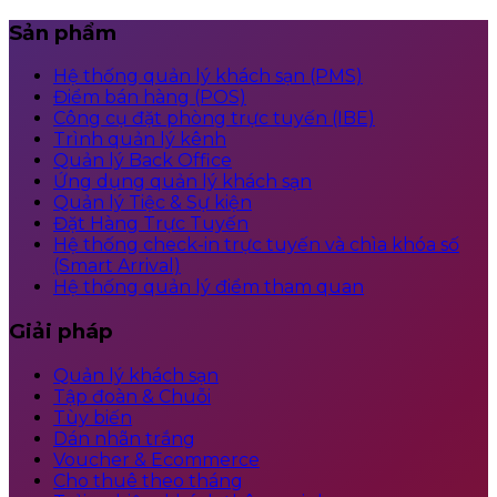
Sản phẩm
Hệ thống quản lý khách sạn (PMS)
Điểm bán hàng (POS)
Công cụ đặt phòng trực tuyến (IBE)
Trình quản lý kênh
Quản lý Back Office
Ứng dụng quản lý khách sạn
Quản lý Tiệc & Sự kiện
Đặt Hàng Trực Tuyến
Hệ thống check-in trực tuyến và chìa khóa số
(Smart Arrival)
Hệ thống quản lý điểm tham quan
Giải pháp
Quản lý khách sạn
Tập đoàn & Chuỗi
Tùy biến
Dán nhãn trắng
Voucher & Ecommerce
Cho thuê theo tháng