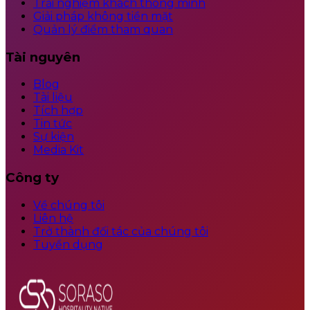
Trải nghiệm khách thông minh
Giải pháp không tiền mặt
Quản lý điểm tham quan
Tài nguyên
Blog
Tài liệu
Tích hợp
Tin tức
Sự kiện
Media Kit
Công ty
Về chúng tôi
Liên hệ
Trở thành đối tác của chúng tôi
Tuyển dụng