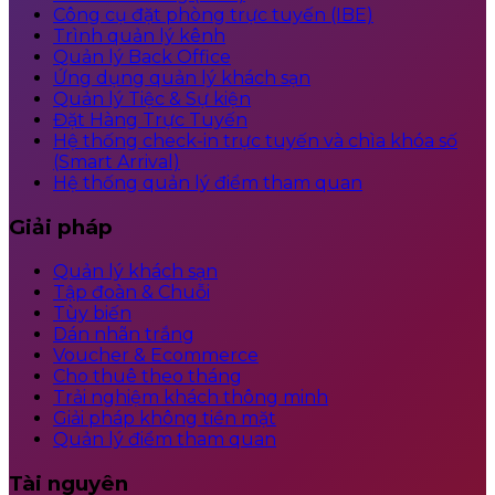
Công cụ đặt phòng trực tuyến (IBE)
Trình quản lý kênh
Quản lý Back Office
Ứng dụng quản lý khách sạn
Quản lý Tiệc & Sự kiện
Đặt Hàng Trực Tuyến
Hệ thống check-in trực tuyến và chìa khóa số
(Smart Arrival)
Hệ thống quản lý điểm tham quan
Giải pháp
Quản lý khách sạn
Tập đoàn & Chuỗi
Tùy biến
Dán nhãn trắng
Voucher & Ecommerce
Cho thuê theo tháng
Trải nghiệm khách thông minh
Giải pháp không tiền mặt
Quản lý điểm tham quan
Tài nguyên