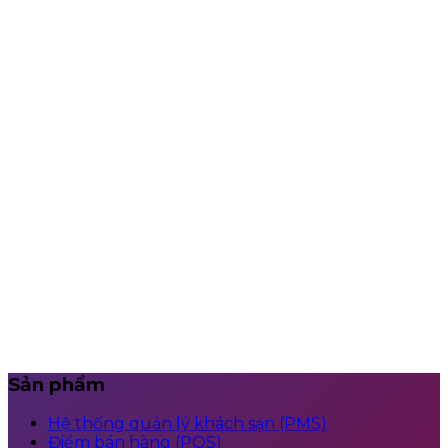
Có hỗ trợ bán vé qua đối tác không?
Có hỗ trợ thanh toán không tiền mặt không?
Có xử lý tốt trong giờ cao điểm không?
Có những loại báo cáo nào?
Làm thế nào để bắt đầu?
Sản phẩm
Hệ thống quản lý khách sạn (PMS)
Điểm bán hàng (POS)