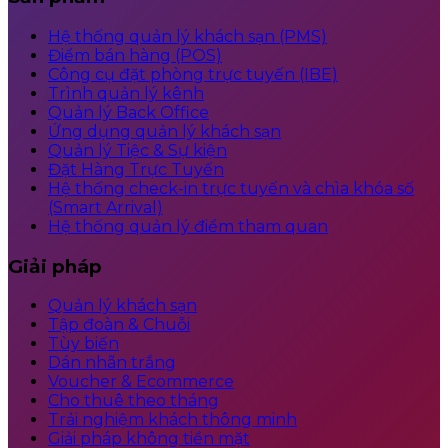
Hệ thống quản lý khách sạn (PMS)
Điểm bán hàng (POS)
Công cụ đặt phòng trực tuyến (IBE)
Trình quản lý kênh
Quản lý Back Office
Ứng dụng quản lý khách sạn
Quản lý Tiệc & Sự kiện
Đặt Hàng Trực Tuyến
Hệ thống check-in trực tuyến và chìa khóa số
(Smart Arrival)
Hệ thống quản lý điểm tham quan
Giải pháp
Quản lý khách sạn
Tập đoàn & Chuỗi
Tùy biến
Dán nhãn trắng
Voucher & Ecommerce
Cho thuê theo tháng
Trải nghiệm khách thông minh
Giải pháp không tiền mặt