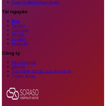
Quản lý điểm tham quan
Tài nguyên
Blog
Tài liệu
Tích hợp
Tin tức
Sự kiện
Media Kit
Công ty
Về chúng tôi
Liên hệ
Trở thành đối tác của chúng tôi
Tuyển dụng