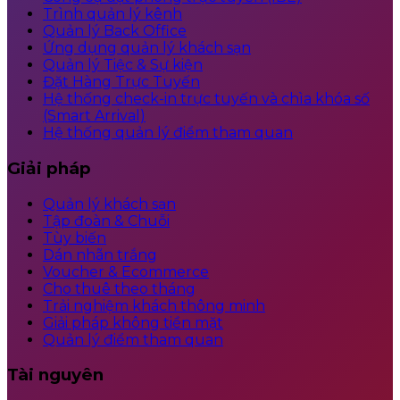
Trình quản lý kênh
Quản lý Back Office
Ứng dụng quản lý khách sạn
Quản lý Tiệc & Sự kiện
Đặt Hàng Trực Tuyến
Hệ thống check-in trực tuyến và chìa khóa số
(Smart Arrival)
Hệ thống quản lý điểm tham quan
Giải pháp
Quản lý khách sạn
Tập đoàn & Chuỗi
Tùy biến
Dán nhãn trắng
Voucher & Ecommerce
Cho thuê theo tháng
Trải nghiệm khách thông minh
Giải pháp không tiền mặt
Quản lý điểm tham quan
Tài nguyên