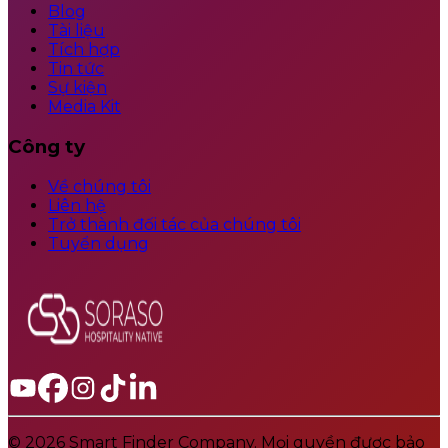
Blog
Tài liệu
Tích hợp
Tin tức
Sự kiện
Media Kit
Công ty
Về chúng tôi
Liên hệ
Trở thành đối tác của chúng tôi
Tuyển dụng
© 2026 Smart Finder Company. Mọi quyền được bảo