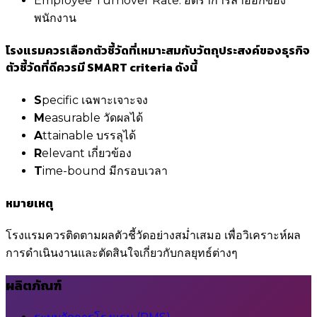
Employee Turnover Rate: อัตราการลาออกของ
พนักงาน
โรงแรมควรเลือกตัวชี้วัดที่เหมาะสมกับวัตถุประสงค์ของธุรกิจ
ตัวชี้วัดที่ดีควรมี SMART criteria ดังนี้
S
pecific เฉพาะเจาะจง
M
easurable วัดผลได้
A
ttainable บรรลุได้
R
elevant เกี่ยวข้อง
T
ime-bound มีกรอบเวลา
หมายเหตุ
โรงแรมควรติดตามผลตัวชี้วัดอย่างสม่ำเสมอ เพื่อวิเคราะห์ผล
การดำเนินงานและตัดสินใจเกี่ยวกับกลยุทธ์ต่างๆ
ผลิตภัณฑ์